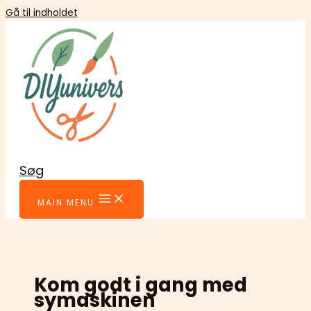
Gå til indholdet
Søg
MAIN MENU
Kom godt i gang med
symaskinen