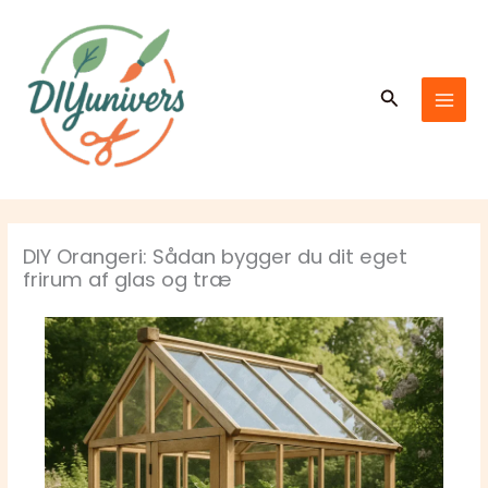
Gå
MAI
til
MEN
indholdet
Søg
DIY Orangeri: Sådan bygger du dit eget
frirum af glas og træ