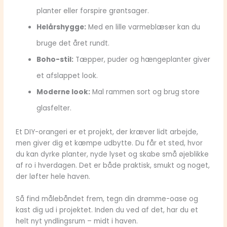
planter eller forspire grøntsager.
Helårshygge:
Med en lille varmeblæser kan du
bruge det året rundt.
Boho-stil:
Tæpper, puder og hængeplanter giver
et afslappet look.
Moderne look:
Mal rammen sort og brug store
glasfelter.
Et DIY-orangeri er et projekt, der kræver lidt arbejde,
men giver dig et kæmpe udbytte. Du får et sted, hvor
du kan dyrke planter, nyde lyset og skabe små øjeblikke
af ro i hverdagen. Det er både praktisk, smukt og noget,
der løfter hele haven.
Så find målebåndet frem, tegn din drømme-oase og
kast dig ud i projektet. Inden du ved af det, har du et
helt nyt yndlingsrum – midt i haven.