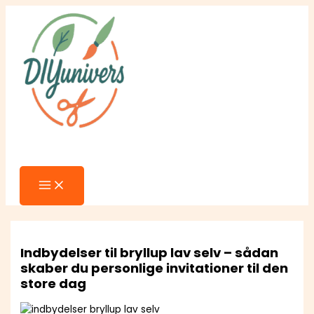
MAIN
Gå
MENU
til
indholdet
Søg
Indbydelser til bryllup lav selv – sådan
skaber du personlige invitationer til den
store dag