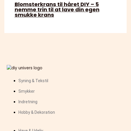
Blomsterkrans til håret DIY – 5
nemme trin til at lave din egen
smukke krans
Syning & Tekstil
Smykker
Indretning
Hobby & Dekoration
Have & Udeliv