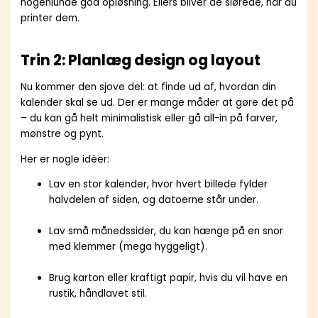
nogenlunde god opløsning. Ellers bliver de slørede, når du
printer dem.
Trin 2: Planlæg design og layout
Nu kommer den sjove del: at finde ud af, hvordan din
kalender skal se ud. Der er mange måder at gøre det på
– du kan gå helt minimalistisk eller gå all-in på farver,
mønstre og pynt.
Her er nogle idéer:
Lav en stor kalender, hvor hvert billede fylder
halvdelen af siden, og datoerne står under.
Lav små månedssider, du kan hænge på en snor
med klemmer (mega hyggeligt).
Brug karton eller kraftigt papir, hvis du vil have en
rustik, håndlavet stil.