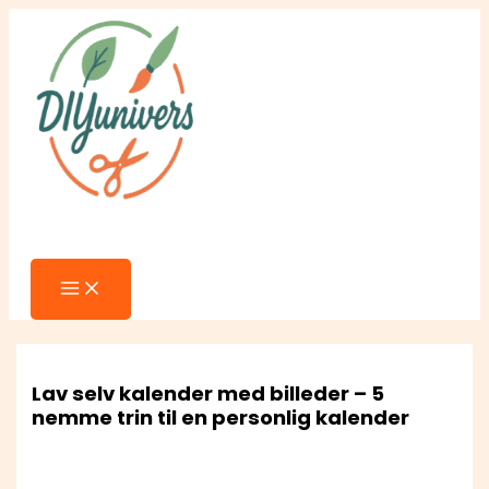
MAIN
Gå
MENU
til
indholdet
Søg
Lav selv kalender med billeder – 5
nemme trin til en personlig kalender