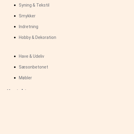
Syning & Tekstil
Smykker
Indretning
Hobby & Dekoration
Have & Udeliv
Sæsonbetonet
Møbler
Kontakt
kontakt.diyunivers@gmail.com
Copyright © 2026 DIYunivers | Powered by DIYunivers