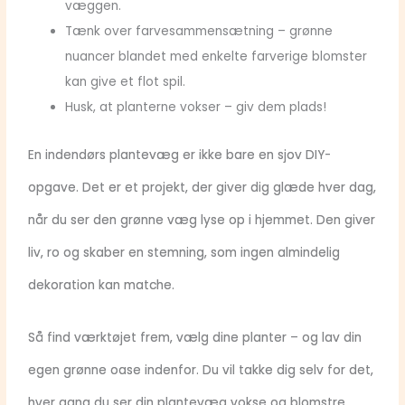
væggen.
Tænk over farvesammensætning – grønne
nuancer blandet med enkelte farverige blomster
kan give et flot spil.
Husk, at planterne vokser – giv dem plads!
En indendørs plantevæg er ikke bare en sjov DIY-
opgave. Det er et projekt, der giver dig glæde hver dag,
når du ser den grønne væg lyse op i hjemmet. Den giver
liv, ro og skaber en stemning, som ingen almindelig
dekoration kan matche.
Så find værktøjet frem, vælg dine planter – og lav din
egen grønne oase indenfor. Du vil takke dig selv for det,
hver gang du ser din plantevæg vokse og blomstre.