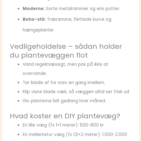
Moderne:
Sorte metalrammer og ens potter.
Boho-stil:
Træramme, flettede kurve og
hængeplanter.
Vedligeholdelse – sådan holder
du plantevæggen flot
Vand regelmæssigt, men pas på ikke at
overvande.
Tør blade af for støv en gang imellem.
Klip visne blade væk, så væggen altid ser frisk ud.
Giv planterne lidt gødning hver måned.
Hvad koster en DIY plantevæg?
En lille væg (fx 1×1 meter): 500-800 kr.
En mellemstor væg (fx 1,5×2 meter): 1.000-2.000