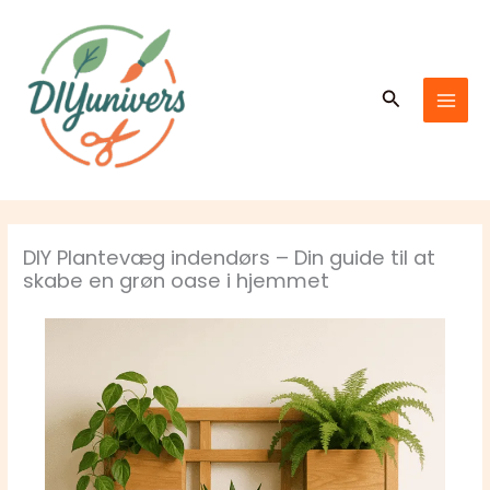
Gå
MAI
til
MEN
indholdet
Søg
DIY Plantevæg indendørs – Din guide til at
skabe en grøn oase i hjemmet