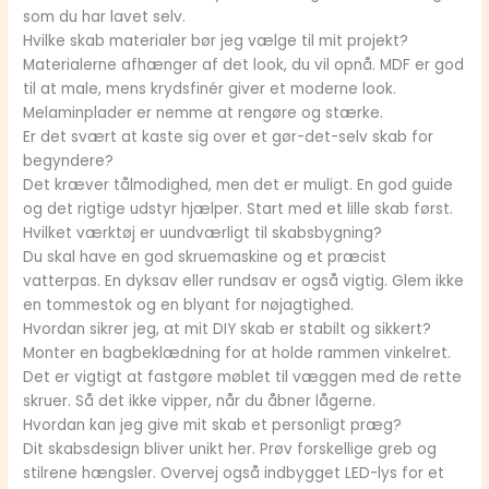
som du har lavet selv.
Hvilke skab materialer bør jeg vælge til mit projekt?
Materialerne afhænger af det look, du vil opnå. MDF er god
til at male, mens krydsfinér giver et moderne look.
Melaminplader er nemme at rengøre og stærke.
Er det svært at kaste sig over et gør-det-selv skab for
begyndere?
Det kræver tålmodighed, men det er muligt. En god guide
og det rigtige udstyr hjælper. Start med et lille skab først.
Hvilket værktøj er uundværligt til skabsbygning?
Du skal have en god skruemaskine og et præcist
vatterpas. En dyksav eller rundsav er også vigtig. Glem ikke
en tommestok og en blyant for nøjagtighed.
Hvordan sikrer jeg, at mit DIY skab er stabilt og sikkert?
Monter en bagbeklædning for at holde rammen vinkelret.
Det er vigtigt at fastgøre møblet til væggen med de rette
skruer. Så det ikke vipper, når du åbner lågerne.
Hvordan kan jeg give mit skab et personligt præg?
Dit skabsdesign bliver unikt her. Prøv forskellige greb og
stilrene hængsler. Overvej også indbygget LED-lys for et