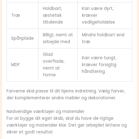
Holdbart,
Kan være dyrt,
Træ
æstetisk
kræver
tiltalende
vedligeholdelse
Billigt, nemt at
Mindre holdbart end
Spånplade
arbejde med
træ
Glad
Kan være tungt,
overflade,
MDF
kræver forsigtig
nemt at
håndtering
forme
Farverne skal passe til dit hjems indretning. Vælg farver,
der komplementerer andre møbler og dekorationer.
Nødvendige værktøjer og materialer
For at bygge dit eget skab, skal du have de rigtige
værktøjer og materialer klar. Det gør arbejdet lettere og
sikrer et godt resultat.