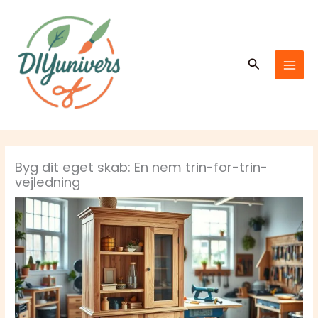
Gå
MAI
til
MEN
indholdet
Søg
Byg dit eget skab: En nem trin-for-trin-
vejledning