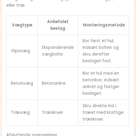
eller træ.
Anbefalet
Vægtype
Monteringsmetode
beslag
Bor først et hul,
Ekspanderende
indsæt bolten og
Gipsvæg
vægbolte
skru derefter
beslaget fast.
Bor et hul med en
betonbor, indsæt
Betonvæg
Betonankre
ankret og fastgør
beslaget.
Skru direkte ind i
Trævæg
Træskruer
træet med kraftige
træskruer.
Afsluttende overvejelser