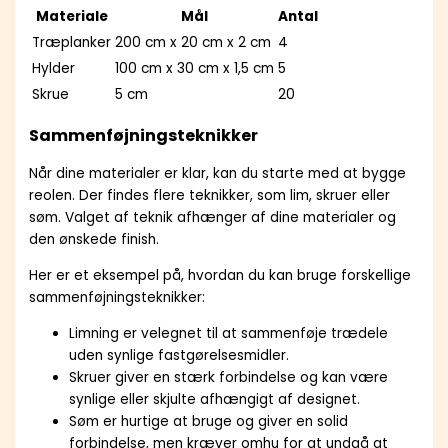
Materiale
Mål
Antal
Træplanker
200 cm x 20 cm x 2 cm
4
Hylder
100 cm x 30 cm x 1,5 cm
5
Skrue
5 cm
20
Sammenføjningsteknikker
Når dine materialer er klar, kan du starte med at bygge
reolen. Der findes flere teknikker, som lim, skruer eller
søm. Valget af teknik afhænger af dine materialer og
den ønskede finish.
Her er et eksempel på, hvordan du kan bruge forskellige
sammenføjningsteknikker:
Limning er velegnet til at sammenføje trædele
uden synlige fastgørelsesmidler.
Skruer giver en stærk forbindelse og kan være
synlige eller skjulte afhængigt af designet.
Søm er hurtige at bruge og giver en solid
forbindelse, men kræver omhu for at undgå at