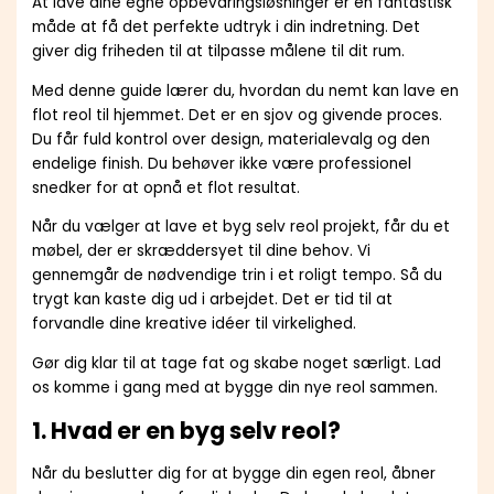
At lave dine egne opbevaringsløsninger er en fantastisk
måde at få det perfekte udtryk i din indretning. Det
giver dig friheden til at tilpasse målene til dit rum.
Med denne guide lærer du, hvordan du nemt kan lave en
flot reol til hjemmet. Det er en sjov og givende proces.
Du får fuld kontrol over design, materialevalg og den
endelige finish. Du behøver ikke være professionel
snedker for at opnå et flot resultat.
Når du vælger at lave et byg selv reol projekt, får du et
møbel, der er skræddersyet til dine behov. Vi
gennemgår de nødvendige trin i et roligt tempo. Så du
trygt kan kaste dig ud i arbejdet. Det er tid til at
forvandle dine kreative idéer til virkelighed.
Gør dig klar til at tage fat og skabe noget særligt. Lad
os komme i gang med at bygge din nye reol sammen.
1. Hvad er en byg selv reol?
Når du beslutter dig for at bygge din egen reol, åbner